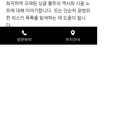
희귀하며 오래된 싱글 몰트의 역사와 시음 노
트에 대해 이야기합니다. 또는 단순히 광범위
한 위스키 목록을 탐색하는 데 도움이 됩니
다.
방문예약
위치안내
위스키 초보자부터 전문적으로 알고 있는 팔
레트까지, 우리는 확실히 각 개인에게 맞는
술을 가지고 있습니다. 예약은 필수입니다.
아시아에서 영감을 받은 가라오케는 숯불에
익힌 안주 번과 카츠
카레 메뉴에 맞게 사람들
은 강남에서 가장 큰 독일 위스키 컬렉션 중
하나를 보유하고 있습니다. 이 컬렉션에는 카
루이자와와 같은 희귀 와인이 몇 개 포함되어
있습니다. 모두 조
심스럽게 손으로 조각한 얼
음과 함께 제공됩니다.
Whisky Glazed Rotisserie Seoul 또는