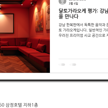
3월 4일
달토가라오케 평가: 강
을 만나다
강남 한복판에서 독특한 음악과 문
토 가라오케입니다. 일반적인 가
우러진 프리미엄 사교 공간으로 자
보고, 여러 사용자들의 리뷰를 꼼
생한 경험과 함께 달토가라오케 
달토가라오케 평가: 프리미엄 공
번화가 속에서 조용하고 아늑한 
어는 세련되면서도 편안한 느낌을
라면 누구나 만족할 만한 공간이에요. 음향 시설 은 최신 
성되어 있어, 노래할 때마다 마치
낄 수 있습니다. 프라이빗 룸 은 넓고 쾌적해서 친구나 동료들과 함
께 오붓한 시간을 보내기에 딱 좋죠. 음악 선곡 시스템 도 
고 다양해서, 최신곡부터 클래식
있어요. 이런
50 삼정호텔 지하1층