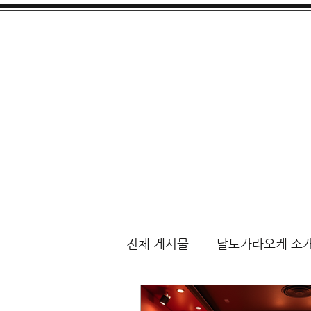
전체 게시물
달토가라오케 소