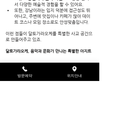
서 다양한 예술적 경험을 할 수 있어요.  
또한, 강남이라는 입지 덕분에 접근성도 뛰
어나고, 주변에 맛집이나 카페가 많아 데이
트 코스나 모임 장소로도 안성맞춤입니다.  
이런 점들이 달토가라오케를 특별한 사교 공간으
로 만들어주고 있죠.  
달토가라오케, 음악과 문화가 만나는 특별한 아지트
달토가라오케는 강남에서 음악과 문화를 사랑하
는 이들에게 꼭 추천하고 싶은 공간입니다.  
방문예약
위치안내
프리미엄 시설과 세심한 서비스
다양한 음악과 예술적 경험
편안하고 아늑한 분위기
이 모든 것이 어우러져, 여러분도 이곳에서 새로
운 취향과 소중한 사람들을 만날 수 있을 거예요. 
음악과 문화가 살아 숨 쉬는 달토가라오케에서 특
별한 하루를 보내보세요. 분명히 잊지 못할 추억